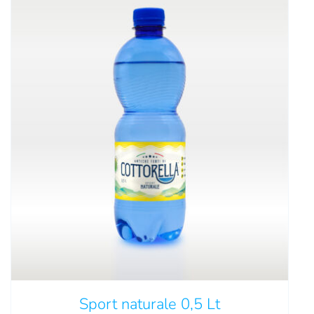
QUESTO
SCEGLI
/
DETTAGLI
PRODOTTO
HA
PIÙ
VARIANTI.
LE
OPZIONI
Sport naturale 0,5 Lt
POSSONO