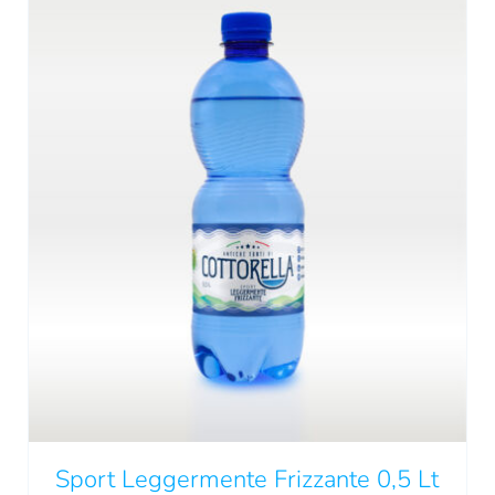
QUESTO
SCEGLI
/
DETTAGLI
PRODOTTO
HA
PIÙ
VARIANTI.
LE
OPZIONI
Sport Leggermente Frizzante 0,5 Lt
POSSONO