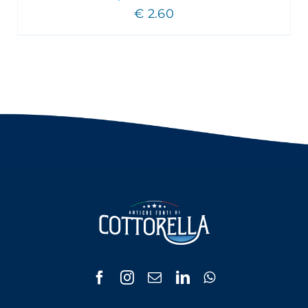
€
2.60