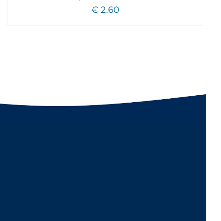
€
2.60