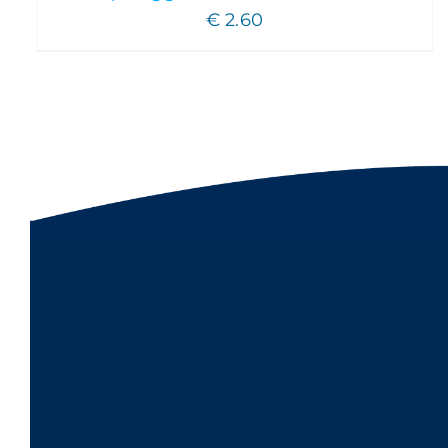
€
2.60