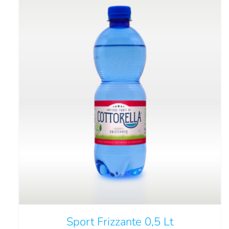
QUESTO
SCEGLI
/
DETTAGLI
PRODOTTO
HA
PIÙ
VARIANTI.
LE
OPZIONI
Sport Frizzante 0,5 Lt
POSSONO