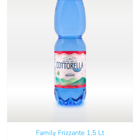
QUESTO
SCEGLI
/
DETTAGLI
PRODOTTO
HA
PIÙ
VARIANTI.
LE
OPZIONI
POSSONO
Family Frizzante 1,5 Lt
ESSERE