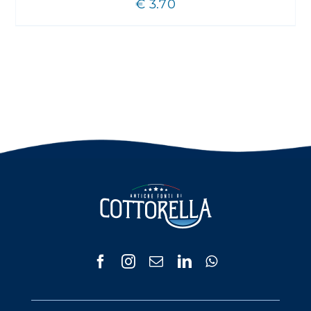
€
3.70