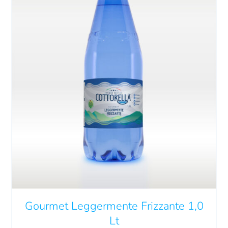
QUESTO
SCEGLI
/
DETTAGLI
PRODOTTO
HA
PIÙ
VARIANTI.
LE
Gourmet Leggermente Frizzante 1,0
OPZIONI
POSSONO
Lt