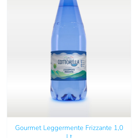
QUESTO
SCEGLI
/
DETTAGLI
PRODOTTO
HA
PIÙ
VARIANTI.
LE
Gourmet Leggermente Frizzante 1,0
OPZIONI
POSSONO
Lt