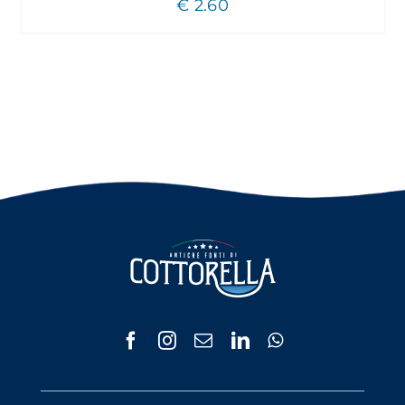
€
2.60