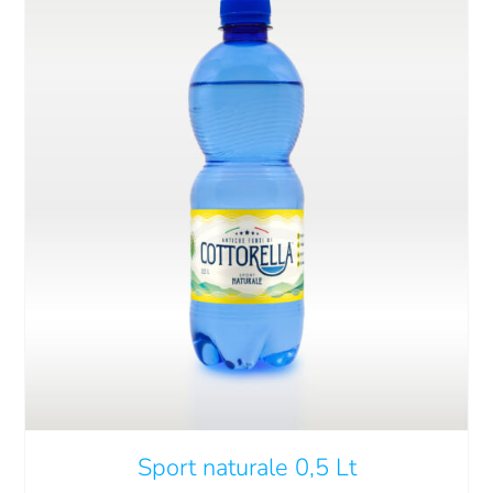
QUESTO
SCEGLI
/
DETTAGLI
PRODOTTO
HA
PIÙ
VARIANTI.
LE
OPZIONI
POSSONO
Sport naturale 0,5 Lt
ESSERE