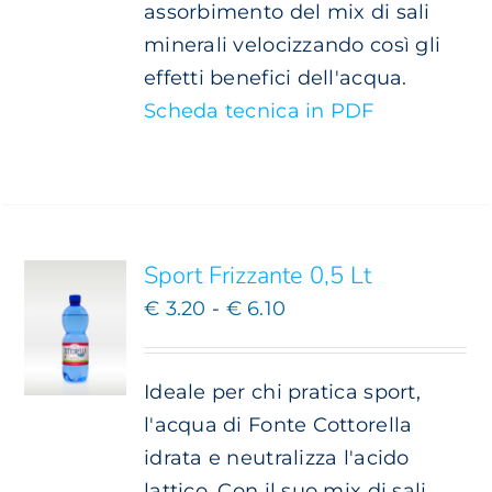
assorbimento del mix di sali
minerali velocizzando così gli
effetti benefici dell'acqua.
Scheda tecnica in PDF
SCEGLI
QUESTO
/
PRODOTTO
DETTAGLI
HA
PIÙ
Sport Frizzante 0,5 Lt
VARIANTI.
Fascia
€
3.20
-
€
6.10
LE
OPZIONI
di
POSSONO
prezzo:
ESSERE
Ideale per chi pratica sport,
da
SCELTE
l'acqua di Fonte Cottorella
NELLA
€ 3.20
idrata e neutralizza l'acido
PAGINA
a
DEL
lattico. Con il suo mix di sali