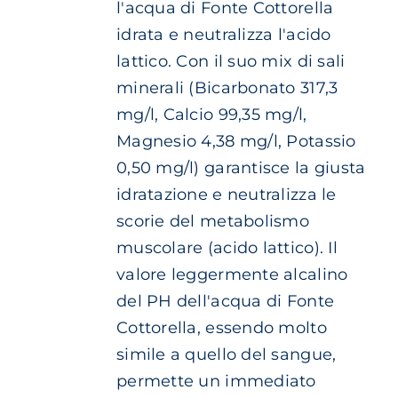
l'acqua di Fonte Cottorella
PAGINA
€ 3.20
DEL
idrata e neutralizza l'acido
a
PRODOTTO
lattico. Con il suo mix di sali
€ 6.10
minerali (Bicarbonato 317,3
mg/l, Calcio 99,35 mg/l,
Magnesio 4,38 mg/l, Potassio
0,50 mg/l) garantisce la giusta
idratazione e neutralizza le
scorie del metabolismo
muscolare (acido lattico). Il
valore leggermente alcalino
del PH dell'acqua di Fonte
Cottorella, essendo molto
simile a quello del sangue,
permette un immediato