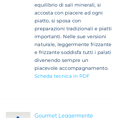
equilibrio di sali minerali, si
accosta con piacere ad ogni
piatto, si sposa con
preparazioni tradizionali e piatti
importanti. Nelle sue versioni
naturale, leggermente frizzante
e frizzante soddisfa tutti i palati
divenendo sempre un
piacevole accompagnamento.
Scheda tecnica in PDF
SCEGLI
QUESTO
/
PRODOTTO
DETTAGLI
HA
PIÙ
Gourmet Leggermente