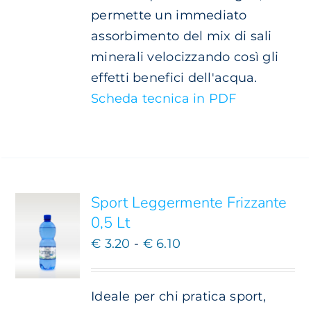
permette un immediato
assorbimento del mix di sali
minerali velocizzando così gli
effetti benefici dell'acqua.
Scheda tecnica in PDF
SCEGLI
QUESTO
/
PRODOTTO
DETTAGLI
HA
PIÙ
Sport Leggermente Frizzante
VARIANTI.
0,5 Lt
LE
Fascia
OPZIONI
€
3.20
-
€
6.10
POSSONO
di
ESSERE
prezzo:
SCELTE
Ideale per chi pratica sport,
NELLA
da