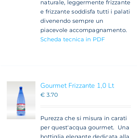
naturale, leggermente frizzante
e frizzante soddisfa tutti i palati
divenendo sempre un
piacevole accompagnamento.
Scheda tecnica in PDF
SCEGLI
QUESTO
/
PRODOTTO
DETTAGLI
HA
PIÙ
Gourmet Frizzante 1,0 Lt
VARIANTI.
€
3.70
LE
OPZIONI
POSSONO
ESSERE
Purezza che si misura in carati
SCELTE
per quest'acqua gourmet.
Una
NELLA
bottiglia elegante dedicata alla
PAGINA