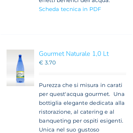
effetti benefici dell'acqua.
Scheda tecnica in PDF
SCEGLI
QUESTO
/
PRODOTTO
DETTAGLI
HA
PIÙ
Gourmet Naturale 1,0 Lt
VARIANTI.
€
3.70
LE
OPZIONI
POSSONO
ESSERE
Purezza che si misura in carati
SCELTE
per quest'acqua gourmet.
Una
NELLA
bottiglia elegante dedicata alla
PAGINA
DEL
ristorazione, al catering e al
PRODOTTO
banqueting per ospiti esigenti.
Unica nel suo gustoso