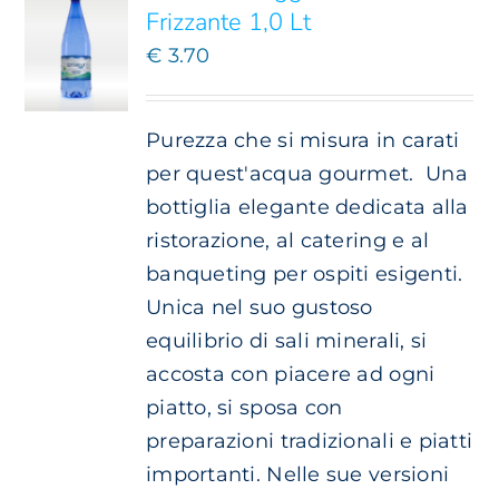
VARIANTI.
Frizzante 1,0 Lt
LE
OPZIONI
€
3.70
POSSONO
ESSERE
SCELTE
Purezza che si misura in carati
NELLA
per quest'acqua gourmet.
Una
PAGINA
DEL
bottiglia elegante dedicata alla
PRODOTTO
ristorazione, al catering e al
banqueting per ospiti esigenti.
Unica nel suo gustoso
equilibrio di sali minerali, si
accosta con piacere ad ogni
piatto, si sposa con
preparazioni tradizionali e piatti
importanti. Nelle sue versioni