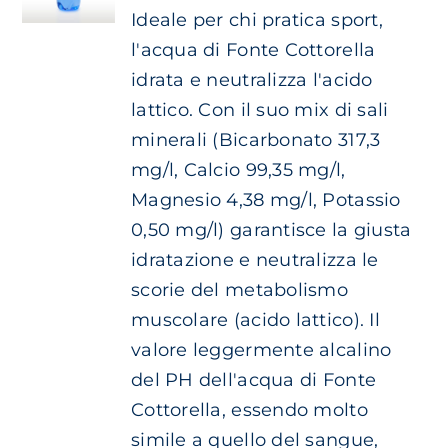
prezzo:
ESSERE
Ideale per chi pratica sport,
da
Carrello
SCELTE
l'acqua di Fonte Cottorella
NELLA
€ 3.20
idrata e neutralizza l'acido
PAGINA
EN
a
DEL
lattico. Con il suo mix di sali
€ 6.10
PRODOTTO
minerali (Bicarbonato 317,3
mg/l, Calcio 99,35 mg/l,
Magnesio 4,38 mg/l, Potassio
0,50 mg/l) garantisce la giusta
idratazione e neutralizza le
scorie del metabolismo
muscolare (acido lattico). Il
valore leggermente alcalino
del PH dell'acqua di Fonte
Cottorella, essendo molto
simile a quello del sangue,