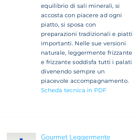
equilibrio di sali minerali, si
accosta con piacere ad ogni
piatto, si sposa con
preparazioni tradizionali e piatti
importanti. Nelle sue versioni
naturale, leggermente frizzante
e frizzante soddisfa tutti i palati
divenendo sempre un
piacevole accompagnamento.
Scheda tecnica in PDF
SCEGLI
QUESTO
/
PRODOTTO
DETTAGLI
HA
PIÙ
Gourmet Leggermente