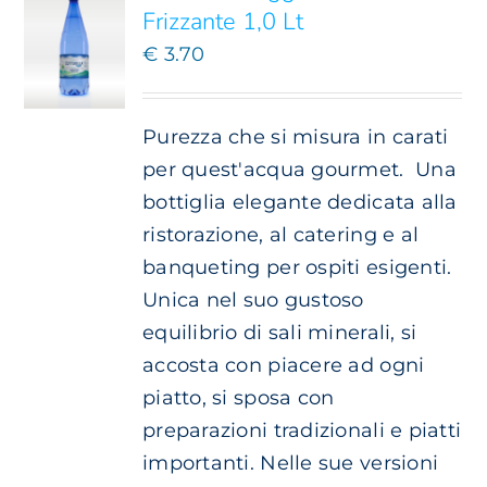
VARIANTI.
Frizzante 1,0 Lt
LE
OPZIONI
€
3.70
POSSONO
ESSERE
SCELTE
Purezza che si misura in carati
NELLA
per quest'acqua gourmet.
Una
PAGINA
DEL
bottiglia elegante dedicata alla
PRODOTTO
ristorazione, al catering e al
banqueting per ospiti esigenti.
Unica nel suo gustoso
equilibrio di sali minerali, si
accosta con piacere ad ogni
piatto, si sposa con
preparazioni tradizionali e piatti
importanti. Nelle sue versioni