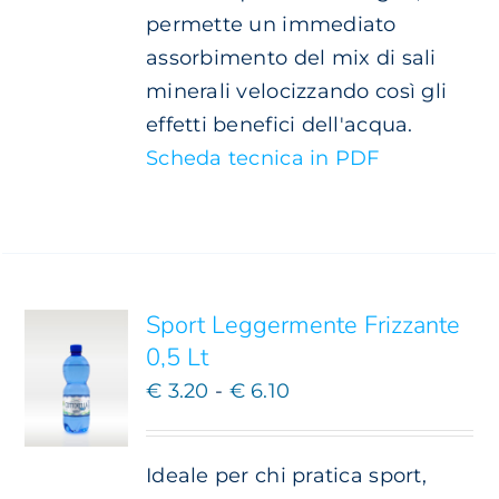
permette un immediato
assorbimento del mix di sali
minerali velocizzando così gli
effetti benefici dell'acqua.
Scheda tecnica in PDF
SCEGLI
QUESTO
/
PRODOTTO
DETTAGLI
HA
PIÙ
Sport Leggermente Frizzante
VARIANTI.
0,5 Lt
LE
Fascia
OPZIONI
€
3.20
-
€
6.10
POSSONO
di
ESSERE
prezzo:
SCELTE
Ideale per chi pratica sport,
NELLA
da