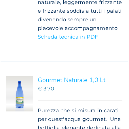
naturale, leggermente frizzante
e frizzante soddisfa tutti i palati
divenendo sempre un
piacevole accompagnamento.
Scheda tecnica in PDF
SCEGLI
QUESTO
/
PRODOTTO
DETTAGLI
HA
PIÙ
Gourmet Naturale 1,0 Lt
VARIANTI.
€
3.70
LE
OPZIONI
POSSONO
ESSERE
Purezza che si misura in carati
SCELTE
per quest'acqua gourmet.
Una
NELLA
bottiglia elegante dedicata alla
PAGINA