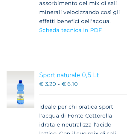
assorbimento del mix di sali
minerali velocizzando così gli
effetti benefici dell'acqua.
Scheda tecnica in PDF
SCEGLI
QUESTO
/
PRODOTTO
DETTAGLI
HA
PIÙ
Sport naturale 0,5 Lt
VARIANTI.
Fascia
€
3.20
-
€
6.10
LE
OPZIONI
di
POSSONO
prezzo:
ESSERE
Ideale per chi pratica sport,
da
SCELTE
l'acqua di Fonte Cottorella
NELLA
€ 3.20
idrata e neutralizza l'acido
PAGINA
a
DEL
lattico. Con il suo mix di sali