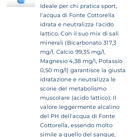
prezzo:
ESSERE
Ideale per chi pratica sport,
da
Carrello
SCELTE
l'acqua di Fonte Cottorella
NELLA
€ 3.20
idrata e neutralizza l'acido
PAGINA
EN
a
DEL
lattico. Con il suo mix di sali
€ 6.10
PRODOTTO
minerali (Bicarbonato 317,3
mg/l, Calcio 99,35 mg/l,
Magnesio 4,38 mg/l, Potassio
0,50 mg/l) garantisce la giusta
idratazione e neutralizza le
scorie del metabolismo
muscolare (acido lattico). Il
valore leggermente alcalino
del PH dell'acqua di Fonte
Cottorella, essendo molto
simile a quello del sangue,