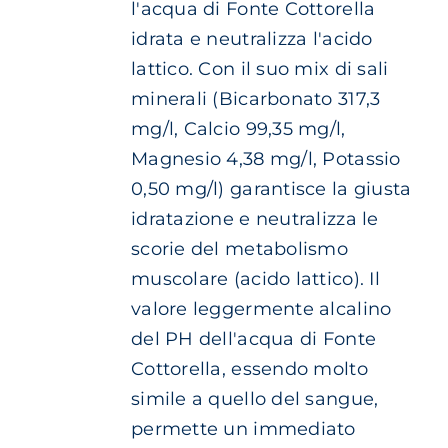
l'acqua di Fonte Cottorella
PAGINA
€ 3.20
DEL
idrata e neutralizza l'acido
a
PRODOTTO
lattico. Con il suo mix di sali
€ 6.10
minerali (Bicarbonato 317,3
mg/l, Calcio 99,35 mg/l,
Magnesio 4,38 mg/l, Potassio
0,50 mg/l) garantisce la giusta
idratazione e neutralizza le
scorie del metabolismo
muscolare (acido lattico). Il
valore leggermente alcalino
del PH dell'acqua di Fonte
Cottorella, essendo molto
simile a quello del sangue,
permette un immediato