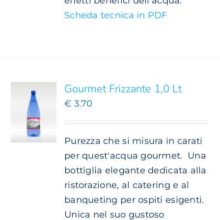
effetti benefici dell'acqua.
Scheda tecnica in PDF
SCEGLI
QUESTO
/
PRODOTTO
DETTAGLI
HA
PIÙ
Gourmet Frizzante 1,0 Lt
VARIANTI.
€
3.70
LE
OPZIONI
POSSONO
ESSERE
Purezza che si misura in carati
SCELTE
per quest'acqua gourmet.
Una
NELLA
bottiglia elegante dedicata alla
PAGINA
DEL
ristorazione, al catering e al
PRODOTTO
banqueting per ospiti esigenti.
Unica nel suo gustoso