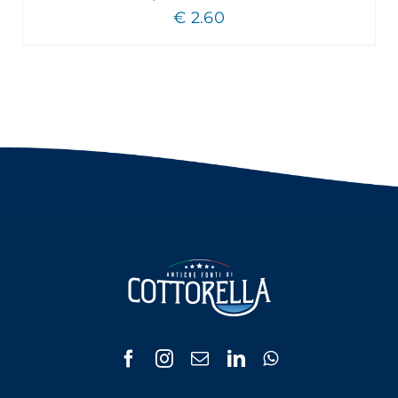
€
2.60