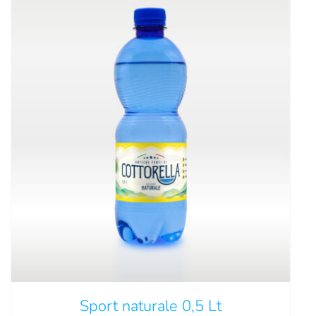
QUESTO
SCEGLI
/
DETTAGLI
PRODOTTO
HA
PIÙ
VARIANTI.
LE
OPZIONI
Sport naturale 0,5 Lt
POSSONO