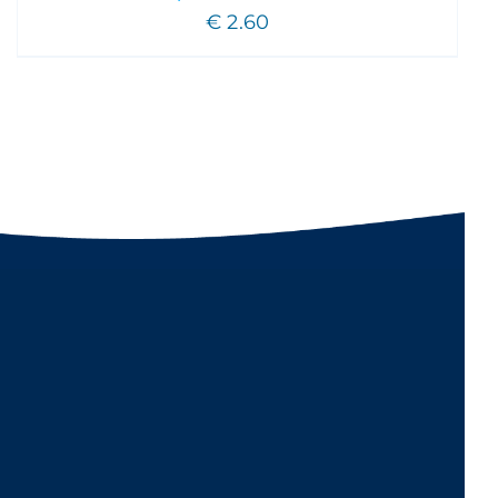
€
2.60