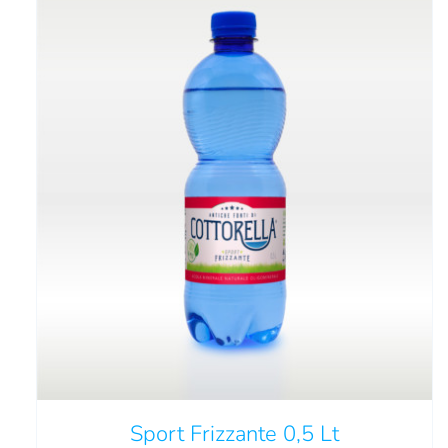
QUESTO
SCEGLI
/
DETTAGLI
PRODOTTO
HA
PIÙ
VARIANTI.
LE
OPZIONI
Sport Frizzante 0,5 Lt
POSSONO