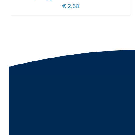
€
2.60