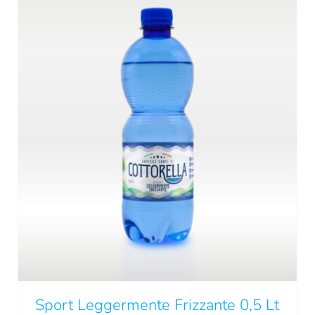
QUESTO
SCEGLI
/
DETTAGLI
PRODOTTO
HA
PIÙ
VARIANTI.
LE
OPZIONI
Sport Leggermente Frizzante 0,5 Lt
POSSONO