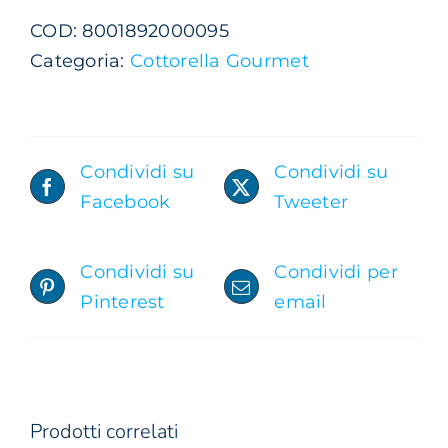
1,0
COD:
8001892000095
Lt
Categoria:
Cottorella Gourmet
quantità
Condividi su
Condividi su
Facebook
Tweeter
QUESTO
SCEGLI
/
DETTAGLI
PRODOTTO
Condividi su
Condividi per
HA
PIÙ
Pinterest
email
VARIANTI.
LE
OPZIONI
POSSONO
ESSERE
Prodotti correlati
SCELTE