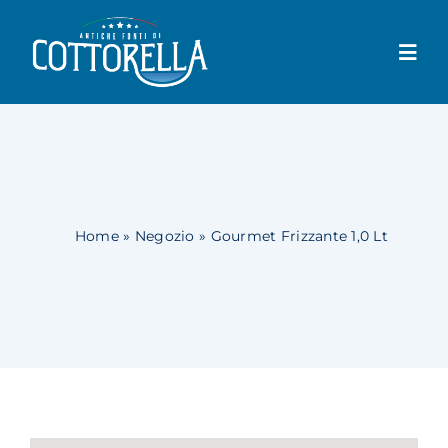
Salta
al
Togg
contenuto
Navi
Cottorella
Prodotti
Negozio
Home
»
Negozio
»
Gourmet Frizzante 1,0 Lt
Dove trovarla
News
Contatti
Il mio account