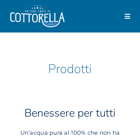
Salta
al
Togg
contenuto
Navi
Cottorella
Prodotti
Prodotti
Negozio
Dove trovarla
News
Benessere per tutti
Contatti
Un’acqua pura al 100% che non ha
Il mio account