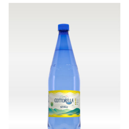
Bottiglia da 1,0 litro – Leggermente
frizzante
Gourmet