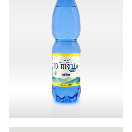
Bottiglia da 1,5 litri – Leggermente
frizzante
Family