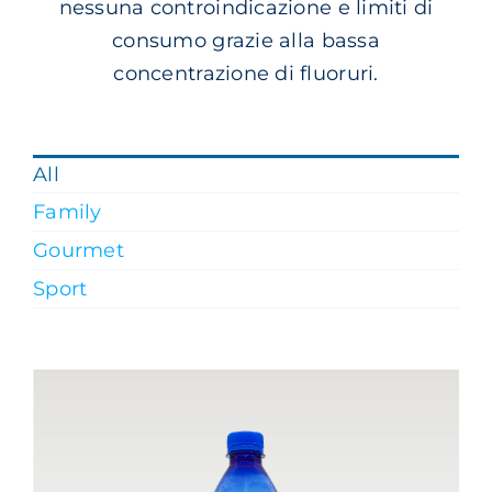
nessuna controindicazione e limiti di
consumo grazie alla bassa
Carrello
concentrazione di fluoruri.
Bottiglia da 1,5 litri – Naturale
EN
Family
All
Family
Gourmet
Sport