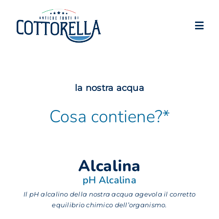
Salta
al
Toggl
contenuto
Navig
Cottorella
Prodotti
la nostra acqua
Cosa contiene?*
Negozio
Dove trovarla
Alcalina
News
pH Alcalina
Contatti
Il pH alcalino della nostra acqua agevola il corretto
equilibrio chimico dell’organismo.
Il mio account