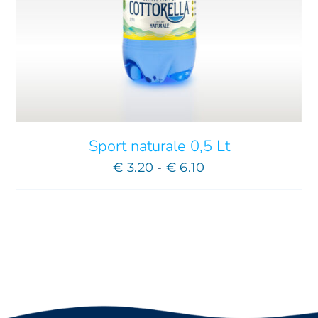
Sport naturale 0,5 Lt
Fascia
€
3.20
-
€
6.10
di
prezzo:
da
€ 3.20
a
€ 6.10