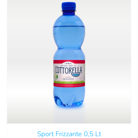
Carrello
QUESTO
SCEGLI
/
DETTAGLI
PRODOTTO
HA
PIÙ
VARIANTI.
LE
OPZIONI
POSSONO
Sport Frizzante 0,5 Lt