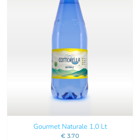
QUESTO
SCEGLI
/
DETTAGLI
PRODOTTO
HA
PIÙ
VARIANTI.
LE
OPZIONI
POSSONO
Gourmet Naturale 1,0 Lt
ESSERE
€
3.70
SCELTE