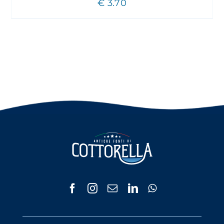
€
3.70