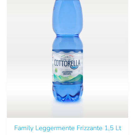
QUESTO
SCEGLI
/
DETTAGLI
PRODOTTO
HA
PIÙ
VARIANTI.
LE
OPZIONI
POSSONO
Family Leggermente Frizzante 1,5 Lt
ESSERE