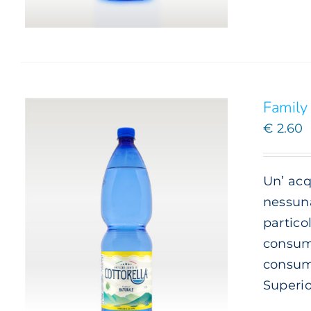
Family 
€
2.60
Un’ acq
nessuna
partico
consumo
consuma
Superio
AGGIUNGI AL CARRELLO
/