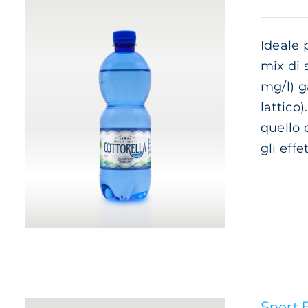
DEL
PRODOTTO
Ideale p
mix di 
mg/l) g
lattico
quello 
gli effe
QUESTO
SCEGLI
/
DETTAGLI
PRODOTTO
HA
PIÙ
VARIANTI.
LE
OPZIONI
POSSONO
ESSERE
SCELTE
Sport F