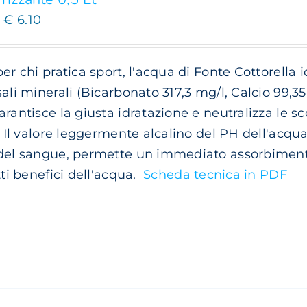
Fascia
-
€
6.10
di
prezzo:
er chi pratica sport, l'acqua di Fonte Cottorella id
da
sali minerali (Bicarbonato 317,3 mg/l, Calcio 99,3
€ 3.20
arantisce la giusta idratazione e neutralizza le 
a
). Il valore leggermente alcalino del PH dell'acqu
€ 6.10
del sangue, permette un immediato assorbimento 
tti benefici dell'acqua.
Scheda tecnica in PDF