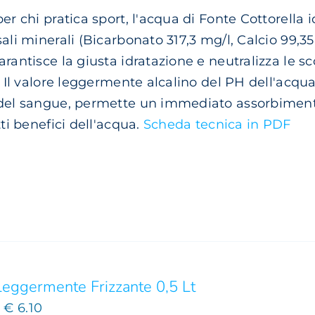
prezzo:
er chi pratica sport, l'acqua di Fonte Cottorella id
da
sali minerali (Bicarbonato 317,3 mg/l, Calcio 99,3
€ 3.20
arantisce la giusta idratazione e neutralizza le 
a
). Il valore leggermente alcalino del PH dell'acqu
€ 6.10
del sangue, permette un immediato assorbimento 
tti benefici dell'acqua.
Scheda tecnica in PDF
Leggermente Frizzante 0,5 Lt
Fascia
-
€
6.10