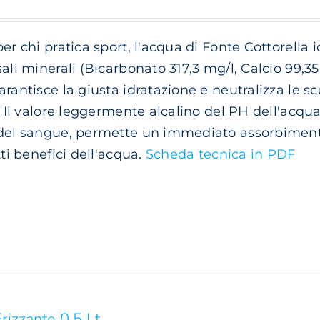
di
prezzo:
er chi pratica sport, l'acqua di Fonte Cottorella id
da
sali minerali (Bicarbonato 317,3 mg/l, Calcio 99,3
€ 3.20
arantisce la giusta idratazione e neutralizza le 
a
). Il valore leggermente alcalino del PH dell'acqu
€ 6.10
del sangue, permette un immediato assorbimento 
tti benefici dell'acqua.
Scheda tecnica in PDF
rizzante 0,5 Lt