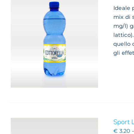
PRODOTTO
Ideale p
mix di 
mg/l) g
lattico
quello 
gli effe
QUESTO
SCEGLI
/
DETTAGLI
PRODOTTO
HA
PIÙ
VARIANTI.
LE
OPZIONI
POSSONO
ESSERE
SCELTE
Sport 
NELLA
€
3.20
PAGINA