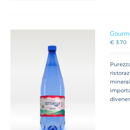
LE
OPZIONI
POSSONO
ESSERE
SCELTE
Gourme
NELLA
€
3.70
PAGINA
DEL
PRODOTTO
Purezza
ristora
mineral
importa
divene
AGGIUNGI AL CARRELLO
/
DETTAGLI