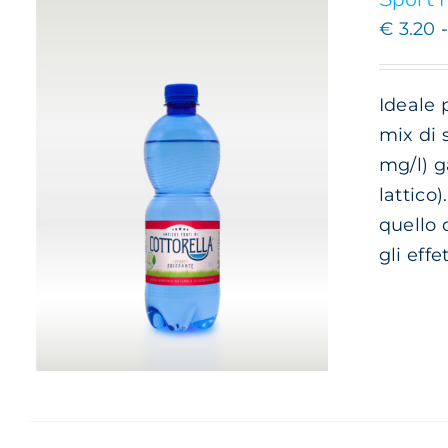
NELLA
€
3.20
PAGINA
DEL
PRODOTTO
Ideale p
mix di 
mg/l) g
lattico
quello 
gli effe
QUESTO
SCEGLI
/
DETTAGLI
PRODOTTO
HA
PIÙ
VARIANTI.
LE
OPZIONI
POSSONO