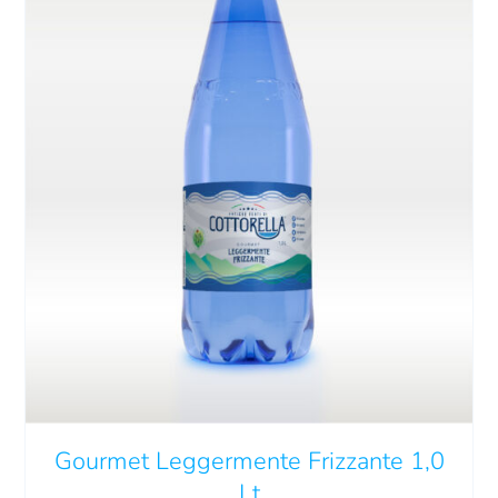
QUESTO
SCEGLI
/
DETTAGLI
PRODOTTO
HA
PIÙ
VARIANTI.
LE
Gourmet Leggermente Frizzante 1,0
OPZIONI
POSSONO
Lt