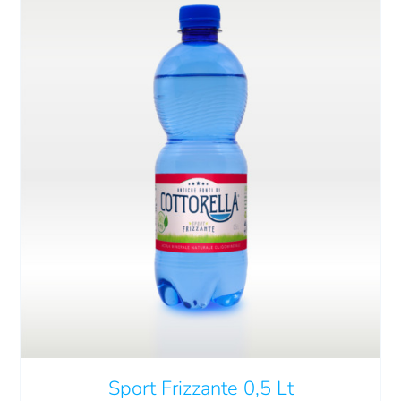
QUESTO
SCEGLI
/
DETTAGLI
PRODOTTO
HA
PIÙ
VARIANTI.
LE
OPZIONI
POSSONO
Sport Frizzante 0,5 Lt