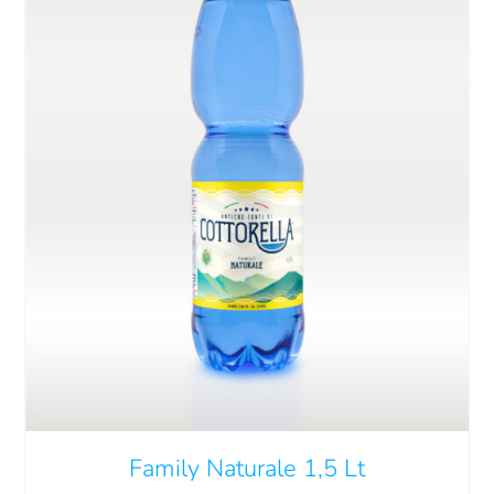
QUESTO
SCEGLI
/
DETTAGLI
PRODOTTO
HA
PIÙ
VARIANTI.
LE
OPZIONI
POSSONO
Family Naturale 1,5 Lt
ESSERE