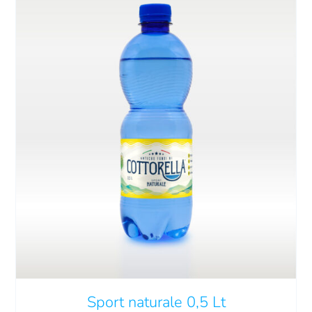
QUESTO
SCEGLI
/
DETTAGLI
PRODOTTO
HA
PIÙ
VARIANTI.
LE
OPZIONI
POSSONO
Sport naturale 0,5 Lt