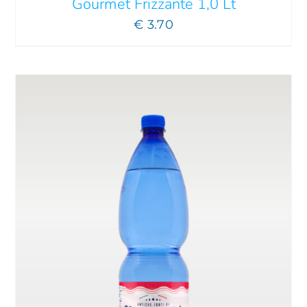
Gourmet Frizzante 1,0 Lt
€
3.70