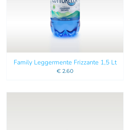
QUESTO
SCEGLI
/
DETTAGLI
PRODOTTO
HA
PIÙ
VARIANTI.
LE
OPZIONI
POSSONO
Family Leggermente Frizzante 1,5 Lt
ESSERE
€
2.60
SCELTE
NELLA
PAGINA
DEL
PRODOTTO