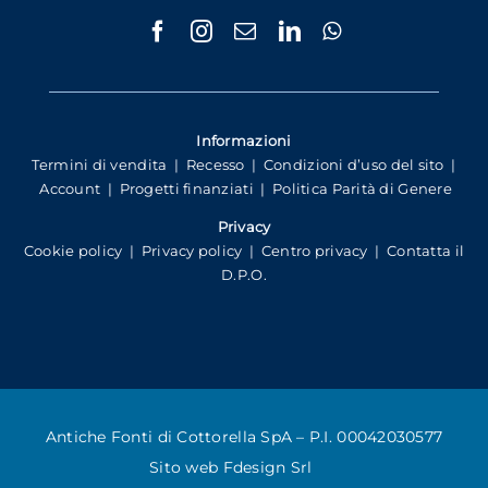
Informazioni
Termini di vendita
|
Recesso
|
Condizioni d’uso del sito
|
Account
|
Progetti finanziati
|
Politica Parità di Genere
Privacy
Cookie policy
|
Privacy policy
|
Centro privacy
|
Contatta il
D.P.O.
Antiche Fonti di Cottorella SpA – P.I. 00042030577
Sito web
Fdesign Srl