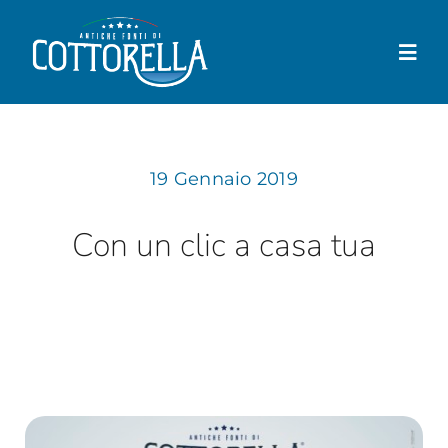
Salta
al
Togg
contenuto
Navi
Cottorella
19 Gennaio 2019
Prodotti
Negozio
Con un clic a casa tua
Dove trovarla
News
Contatti
Il mio account