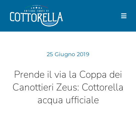
Salta
al
Togg
contenuto
Navi
Cottorella
25 Giugno 2019
Prodotti
Negozio
Prende il via la Coppa dei
Canottieri Zeus: Cottorella
Dove trovarla
acqua ufficiale
News
Contatti
Il mio account