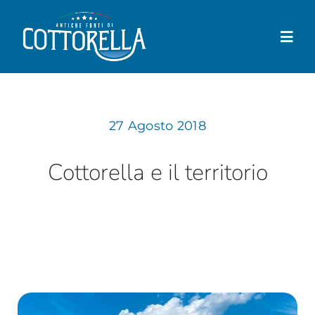
Salta
al
Togg
contenuto
Navi
Cottorella
27 Agosto 2018
Prodotti
Negozio
Cottorella e il territorio
Dove trovarla
News
Contatti
Il mio account