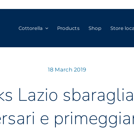
Cottorella
Products
Shop
Store loc
18 March 2019
ks Lazio sbaraglia
rsari e primeggia