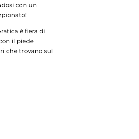
ndosi con un
ampionato!
ratica è fiera di
on il piede
ari che trovano sul