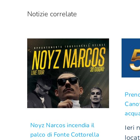
Notizie correlate
Prend
Canot
acqua
Noyz Narcos incendia il
Ieri 
palco di Fonte Cottorella
locat