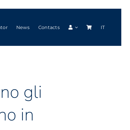
ator
News
Contacts
IT
no gli
no in