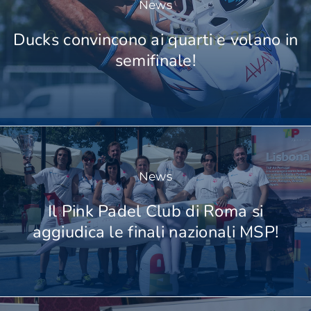
News
Ducks convincono ai quarti e volano in
semifinale!
News
Il Pink Padel Club di Roma si
aggiudica le finali nazionali MSP!