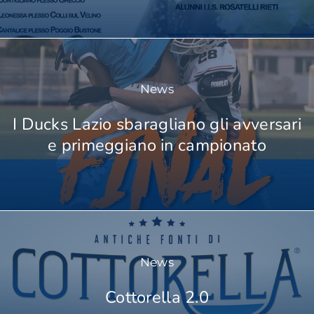
News
I Ducks Lazio sbaragliano gli avversari
e primeggiano in campionato
News
Cottorella 2.0