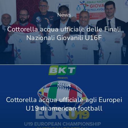
News
Cottorella acqua ufficiale delle Finali
Nazionali Giovanili U16F
News
Cottorella acqua ufficiale agli Europei
U19 di american football