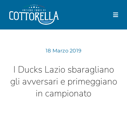
Salta
al
Togg
contenuto
Navi
Cottorella
18 Marzo 2019
Prodotti
Negozio
I Ducks Lazio sbaragliano
gli avversari e primeggiano
Dove trovarla
in campionato
News
Contatti
Il mio account